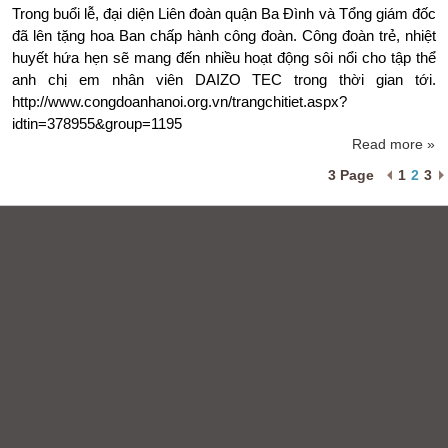
Trong buổi lễ, đại diện Liên đoàn quận Ba Đình và Tổng giám đốc
đã lên tặng hoa Ban chấp hành công đoàn. Công đoàn trẻ, nhiệt
huyết hứa hẹn sẽ mang đến nhiều hoạt động sôi nổi cho tập thể
anh chị em nhân viên DAIZO TEC trong thời gian tới.
http://www.congdoanhanoi.org.vn/trangchitiet.aspx?
idtin=378955&group=1195
Read more »
3 Page
1
2
3