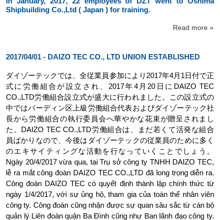
In January, 2017, 22 employees of DZT went to Oshima
Shipbuilding Co.,Ltd ( Japan ) for training.
Read more »
2017/04/01 - DAIZO TEC CO., LTD UNION ESTABLISHED
ダイゾーテックでは、全従業員参加により2017年4月1日付で正
式に労働組合が設立され、2017年4月20日にDAIZO TEC
CO.,LTD労働組合設立式が盛大に行われました。この設立式の
中ではバーディン区上級労働組合代表およびダイゾーテック社
長から労働組合の執行委員会へ華やかな花束が贈呈されまし
た。DAIZO TEC CO.,LTD労働組合は、まだ若くて活発な組合
員ばかりなので、今後はダイゾーテックの従業員のために多く
のエキサイティングな活動を行なっていくことでしょう。
Ngày 20/4/2017 vừa qua, tại Trụ sở công ty TNHH DAIZO TEC,
lễ ra mắt công đoàn DAIZO TEC CO.,LTD đã long trọng diễn ra.
Công đoàn DAIZO TEC có quyết định thành lập chính thức từ
ngày 1/4/2017, với sự ủng hộ, tham gia của toàn thể nhân viên
công ty. Công đoàn cũng nhận được sự quan sâu sắc từ cán bộ
quản lý Liên đoàn quận Ba Đình cũng như Ban lãnh đạo công ty.