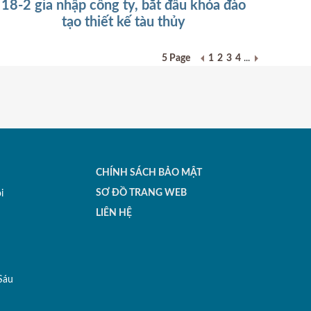
18-2 gia nhập công ty, bắt đầu khóa đào
tạo thiết kế tàu thủy
5 Page
1
2
3
4
...
CHÍNH SÁCH BẢO MẬT
SƠ ĐỒ TRANG WEB
i
LIÊN HỆ
Sáu