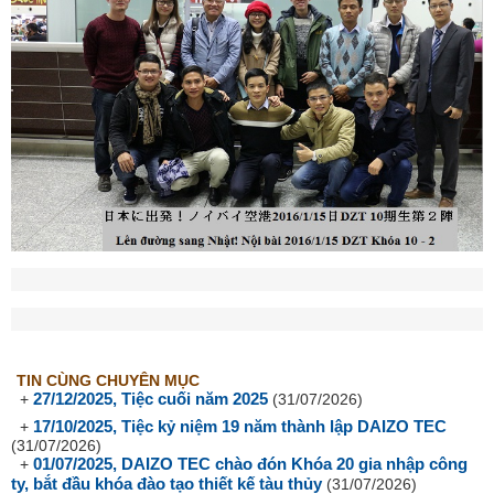
TIN CÙNG CHUYÊN MỤC
27/12/2025, Tiệc cuối năm 2025
+
(31/07/2026)
17/10/2025, Tiệc kỷ niệm 19 năm thành lập DAIZO TEC
+
(31/07/2026)
01/07/2025, DAIZO TEC chào đón Khóa 20 gia nhập công
+
ty, bắt đầu khóa đào tạo thiết kế tàu thủy
(31/07/2026)